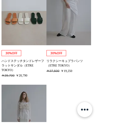
30%OFF
30%OFF
ハンドステッチタンドレザーフ
リラクシーキュプラパンツ
ラットサンダル（ETRE
（ETRE TOKYO）
TOKYO）
通常価格
￥27,500
セール価格
￥19,250
通常価格
￥29,700
セール価格
￥20,790
消費税込み
消費税込み