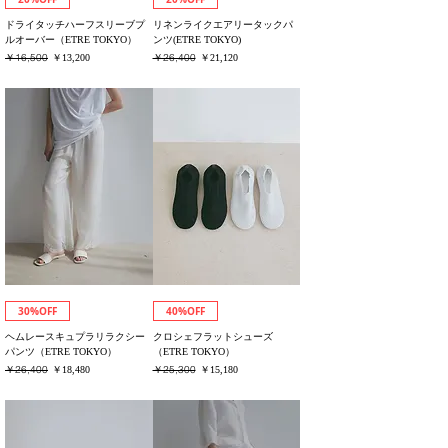
ドライタッチハーフスリーブプ
リネンライクエアリータックパ
ルオーバー（ETRE TOKYO）
ンツ(ETRE TOKYO)
通常価格
￥16,500
セール価格
通常価格
￥26,400
セール価格
￥13,200
￥21,120
消費税込み
消費税込み
30%OFF
40%OFF
ヘムレースキュプラリラクシー
クロシェフラットシューズ
パンツ（ETRE TOKYO）
（ETRE TOKYO）
通常価格
￥26,400
セール価格
通常価格
￥25,300
セール価格
￥18,480
￥15,180
消費税込み
消費税込み