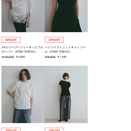
40%OFF
20%OFF
3/4スリーブヘンリーネックプル
ハイツイストニットキャミソー
オーバー（ETRE TOKYO）
ル（ETRE TOKYO）
通常価格
￥16,500
セール価格
通常価格
￥8,800
セール価格
￥9,900
￥7,040
消費税込み
消費税込み
20%OFF
20%OFF