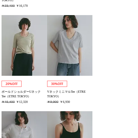
TOKYO）
消費税込み
通常価格
￥23,100
セール価格
￥16,170
消費税込み
20%OFF
30%OFF
ボールドショルダーUネック
VネックミニマルTee（ETRE
Tee（ETRE TOKYO）
TOKYO）
通常価格
￥15,400
セール価格
通常価格
￥9,900
セール価格
￥12,320
￥6,930
消費税込み
消費税込み