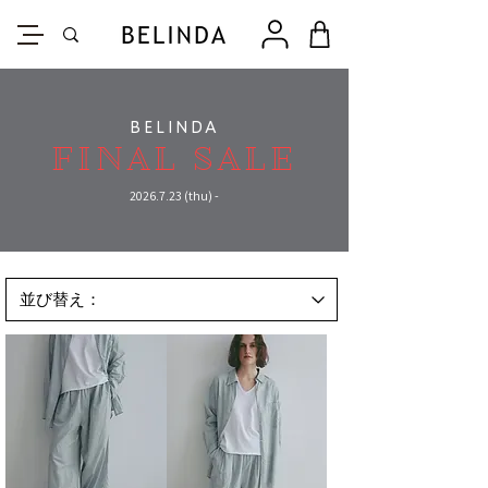
BELINDA
FINAL SALE
2026.7.23
(thu) -