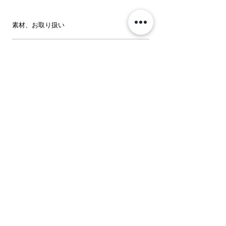
素材、お取り扱い
【素材】
サイズ
綿100%
【原産国】
サ
着丈
肩幅
袖丈
バス
ウエ
日本
イ
ト
スト
ズ
【洗濯表示】
液温は40℃を限度とし、手洗いによる洗濯
F
65cm
37cm
26cm
84cm
76cm
処理が可能です
漂白処理はできません
タンブル乾燥は出来ません
日陰のつり干しがよい
底面温度120℃を限度とし、アイロン仕上げ
ができます
石油系溶剤又はデカメチルシクロペンタシ
ロキサンによる弱いドライクリーニング処
理ができます
非常に弱い操作のウエットクリーニングが