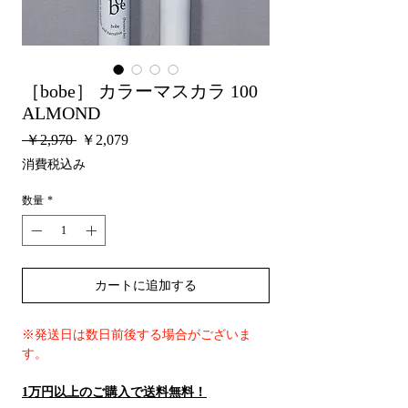
［bobe］ カラーマスカラ 100
ALMOND
通
セ
 ￥2,970 
￥2,079
常
ー
消費税込み
価
ル
格
価
数量
*
格
カートに追加する
※発送日は数日前後する場合がございま
す。
1万円以上のご購入で送料無料！