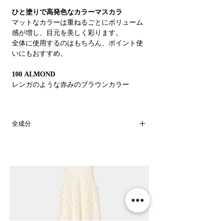
ひと塗りで高発色なカラーマスカラ
マットなカラーは重ねるごとにボリューム
感が増し、目元を美しく彩ります。
全体に使用するのはもちろん、ポイント使
いにもおすすめ。
100 ALMOND
レンガのような赤みのブラウンカラー
全成分
原産国：日本
水、（アクリレーツ／アクリル酸エチルヘ
キシル）コポリマー、水添ポリイソブテ
ン、ミツロウ、ステアリン酸、ステアリン
酸グリセリル、カルナウバロウ、プロパン
ジオール、ＢＧ、オリーブ果実油、シア
脂、ホホバ種子油、月見草油、メドウフォ