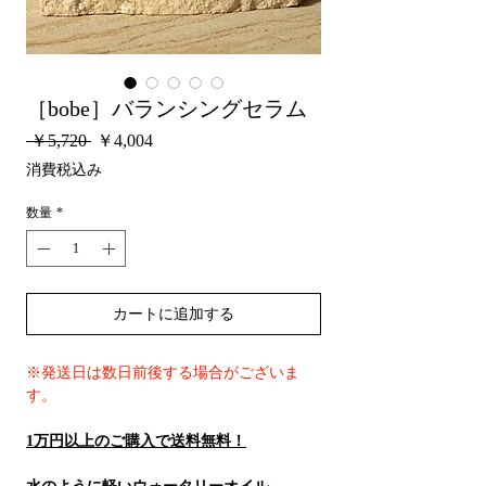
［bobe］バランシングセラム
通
セ
 ￥5,720 
￥4,004
常
ー
消費税込み
価
ル
格
価
数量
*
格
カートに追加する
※発送日は数日前後する場合がございま
す。
1万円以上のご購入で送料無料！