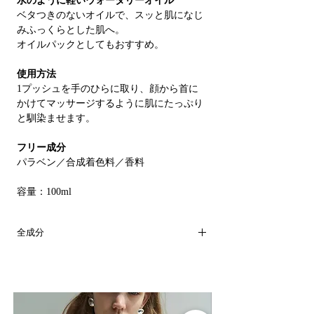
水のように軽いウォータリーオイル
ベタつきのないオイルで、スッと肌になじ
みふっくらとした肌へ。
オイルパックとしてもおすすめ。
使用方法
1プッシュを手のひらに取り、顔から首に
かけてマッサージするように肌にたっぷり
と馴染ませます。
フリー成分
パラベン／合成着色料／香料
容量：100ml
全成分
シクロペンタシロキサン、ＰＥＧ／ＰＰＧ
－１９／１９ジメチコン、アスペルギルス
／（コラーゲン／コメ）発酵液、ツボクサ
葉エキス、ツボクサエキス、クダモノトケ