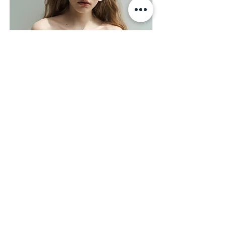
イソウ種子油、加水分解アカシアマクロス
タチア種子エキス、サッカロミセス／（黒
砂糖／プラセンタエキス）発酵液、乳酸桿
菌／ブドウ果汁発酵液、乳酸桿菌／セイヨ
ウナシ果汁発酵液、フェノキシエタノー
ル、水、エチルヘキシルグリセリン、Ｂ
Ｇ、マルトデキストリン、１，２－ヘキサ
ンジオール、カプリリルグリコール
MONOGRAM SHEER BARE TOP (JOSE MOON)
SLIT LEG DENIM（JOSE MOO
価格
価格
￥9,900
￥19,800
消費税込み
消費税込み
マイページ
新規登録・ログイン