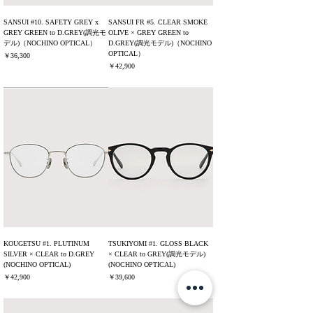
SANSUI #10. SAFETY GREY x
SANSUI FR #5. CLEAR SMOKE
GREY GREEN to D.GREY(調光モ
OLIVE × GREY GREEN to
デル)（NOCHINO OPTICAL）
D.GREY(調光モデル)（NOCHINO
OPTICAL）
価格
￥36,300
価格
￥42,900
消費税込み
消費税込み
KOUGETSU #1. PLUTINUM
TSUKIYOMI #1. GLOSS BLACK
SILVER × CLEAR to D.GREY
× CLEAR to GREY(調光モデル)
(NOCHINO OPTICAL)
(NOCHINO OPTICAL)
価格
価格
￥42,900
￥39,600
消費税込み
消費税込み