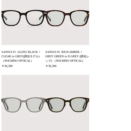
SANSUI #1. GLOSS BLACK ×
SANSUI #3. RICH AMBER ×
CLEAR to GREY(調光モデル)
GREY GREEN to D.GREY (調光レ
（NOCHINO OPTICAL）
ンズ) （NOCHINO OPTICAL)
価格
価格
￥36,300
￥36,300
消費税込み
消費税込み