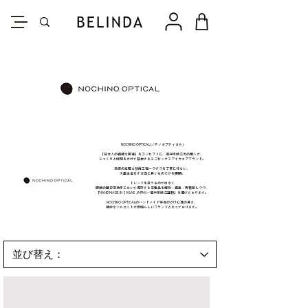
NOCHINO OPTICAL(ノチノオプティカル)
「日本人の繊細な美徳」をコンセプトに、
福井県鯖江市の職人が、
じっくりと時間をかけて製作するユニセックスアイウェアブランド。
数百の高度な技術工程一つずつを丁寧に行ない、
大量生産せず本当に良いものだけを展開。
トレンドを追うものではなく
眼鏡の歴史百数年において現存する定番品を解析・編集・再構築しつつ、
「HAND MADE IN SABAE JAPAN – 福井県鯖江謹製」を掲げております。
NOCHINO OPTICALのハンドメイド特有のかけ心地の良さ、
絶妙なシルエットが素晴らしいブランドとなっております。