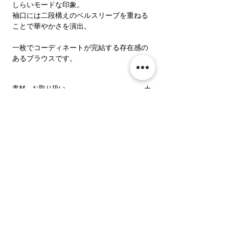
しらいモードな印象。
袖口には二段構えのベルスリーブを重ねる
ことで華やかさを演出。
一枚でコーディネートが完結する存在感の
あるブラウスです。
素材、お取り扱い
表地：ナイロン96％ ポリウレタン4％ ナイ
サイズ
ロン87％ ポリウレタン13％
洗濯方法：ドライ
サ
着
バ
袖
肩
前
ウ
裾
イ
丈
ス
丈
幅
下
エ
幅
注意：お使いのモニターによって、カラー
ズ
ト
が
ス
が違って見える場合がございます。
り
ト
※商品画像はサンプルのため、色味やサイ
ズ、素材の混率等の仕様に変更がある場合
F
58
87
64
36
7.5
72
43
がございますので、予めご了承ください。