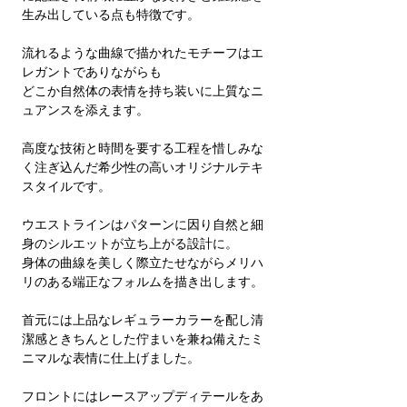
生み出している点も特徴です。
流れるような曲線で描かれたモチーフはエ
レガントでありながらも
どこか自然体の表情を持ち装いに上質なニ
ュアンスを添えます。
高度な技術と時間を要する工程を惜しみな
く注ぎ込んだ希少性の高いオリジナルテキ
スタイルです。
ウエストラインはパターンに因り自然と細
身のシルエットが立ち上がる設計に。
身体の曲線を美しく際立たせながらメリハ
リのある端正なフォルムを描き出します。
首元には上品なレギュラーカラーを配し清
潔感ときちんとした佇まいを兼ね備えたミ
ニマルな表情に仕上げました。
フロントにはレースアップディテールをあ