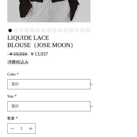
LIQUIDE LACE
BLOUSE（JOSE MOON）
通
セ
 ￥19,910 
￥13,937
常
ー
消費税込み
価
ル
格
価
Color
*
格
Size
*
数量
*