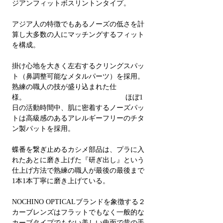
ジアンフィットボスリントンタイプ。
アジア人の特徴でもあるノーズの低さを計
算し大多数の人にマッチングするフィット
を構成。
掛け心地を大きく左右するクリングスパッ
ト（鼻調整可能なメタルパーツ）を採用。
熟練の職人の技が盛り込まれた仕
様。 ほぼ1
日の活動時間中、肌に密着するノーズパッ
トは高級感のあるアレルギーフリーのチタ
ン製パットを採用。
蝶番を繋ぎ止めるカシメ部品は、プラに入
れたあとに磨き上げた『研ぎ出し』という
仕上げ方法で熟練の職人が最後の最後まで
1本1本丁寧に磨き上げている。
NOCHINO OPTICALブランドを象徴する２
カーブレンズはフラットでもなく一般的な
カーブタイプでもない美しい曲面で昔の手