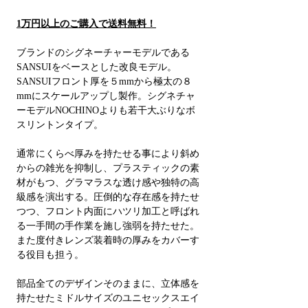
1万円以上のご購入で送料無料！
ブランドのシグネーチャーモデルである
SANSUIをベースとした改良モデル。
SANSUIフロント厚を５mmから極太の８
mmにスケールアップし製作。シグネチャ
ーモデルNOCHINOよりも若干大ぶりなボ
スリントンタイプ。
通常にくらべ厚みを持たせる事により斜め
からの雑光を抑制し、プラスティックの素
材がもつ、グラマラスな透け感や独特の高
級感を演出する。圧倒的な存在感を持たせ
つつ、フロント内面にハツリ加工と呼ばれ
る一手間の手作業を施し強弱を持たせた。
また度付きレンズ装着時の厚みをカバーす
る役目も担う。
部品全てのデザインそのままに、立体感を
持たせたミドルサイズのユニセックスエイ