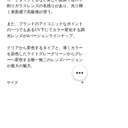
削りガラスレンズの名残りがあり、光り輝
く表面感で高級感が漂う。
また、ブランドのアイコニックなポイント
の一つでもあるUV下にてカラー変化する調
光レンズが4バージョンラインナップ。
クリアから変色するタイプと、薄くカラー
を染色したライトグレーグリーンからグレ
ーへ変色する唯一無二のレンズバージョン
が最大の魅力。
サイズ
レンズ : 2カーブ
紫外線透過率
ボディ : フレームサイズ49mm ブリッジ幅
20mm テンプル長147mm
#5 CLEAR SMOKE OLIVE × GREY GREEN
注意事項
to D.GREY 紫外線透過率5%以下
鯖江の職人の手作りのため個体差が生じる