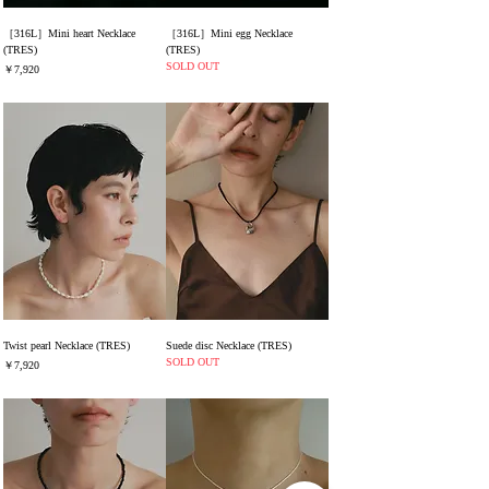
［316L］Mini heart Necklace
［316L］Mini egg Necklace
(TRES)
(TRES)
SOLD OUT
価格
￥7,920
消費税込み
Twist pearl Necklace (TRES)
Suede disc Necklace (TRES)
SOLD OUT
価格
￥7,920
消費税込み