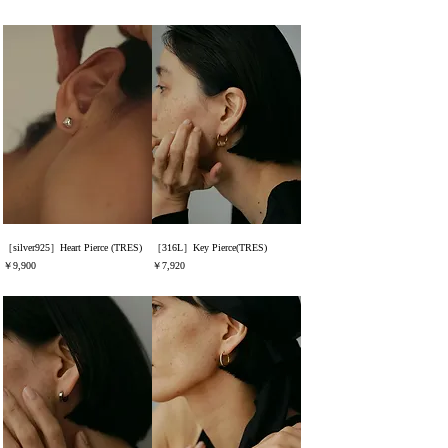
［silver925］Heart Pierce (TRES)
［316L］Key Pierce(TRES)
価格
価格
￥9,900
￥7,920
消費税込み
消費税込み