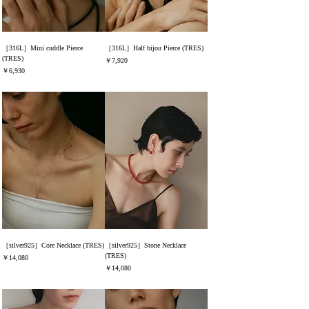
［316L］Mini cuddle Pierce
［316L］Half bijou Pierce (TRES)
(TRES)
価格
￥7,920
価格
￥6,930
消費税込み
消費税込み
［silver925］Core Necklace (TRES)
［silver925］Stone Necklace
(TRES)
価格
￥14,080
価格
￥14,080
消費税込み
消費税込み