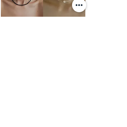
Round beads Necklace (TRES)
Cord Pearl Necklace (TRES)
SOLD OUT
価格
￥7,920
消費税込み
LACE CAMI TRIM TSHIRT (JOSE
LACE TANK TOP (JOSE MOON)
MOON)
価格
￥14,300
価格
￥13,200