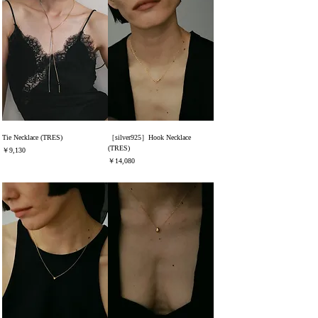
Tie Necklace (TRES)
［silver925］Hook Necklace
(TRES)
価格
￥9,130
価格
￥14,080
消費税込み
消費税込み