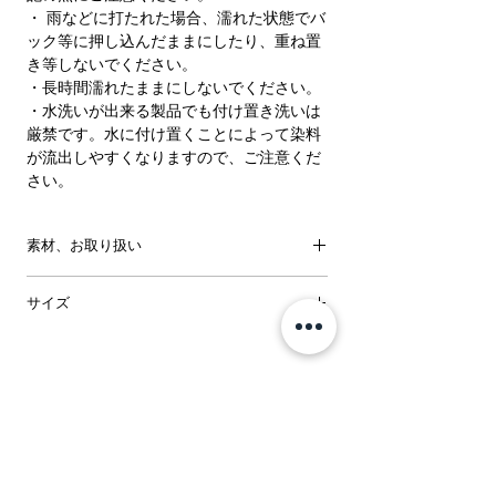
・ 雨などに打たれた場合、濡れた状態でバ
ック等に押し込んだままにしたり、重ね置
き等しないでください。
・長時間濡れたままにしないでください。
・水洗いが出来る製品でも付け置き洗いは
厳禁です。水に付け置くことによって染料
が流出しやすくなりますので、ご注意くだ
さい。
素材、お取り扱い
表地：レーヨン50％綿44％ポリウレタン
サイズ
6％
洗濯方法：マシンウォッシュ
サ
着
バ
肩
前下
ウ
裾
イ
丈
ス
幅
がり
エ
幅
注意：お使いのモニターによって、カラー
ズ
ト
ス
が違って見える場合がございます。
ト
※商品画像はサンプルのため、色味やサイ
ズ、素材の混率等の仕様に変更がある場合
F
61
77
32
15/18
63
38.5